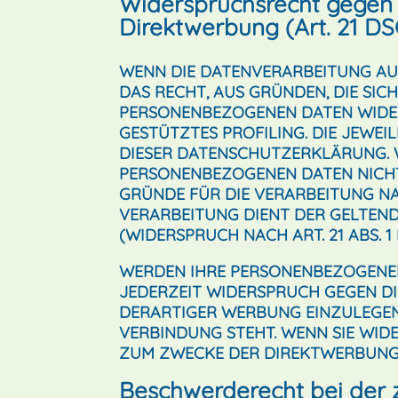
Widerspruchsrecht gegen 
Direktwerbung (Art. 21 D
WENN DIE DATENVERARBEITUNG AUF 
DAS RECHT, AUS GRÜNDEN, DIE SIC
PERSONENBEZOGENEN DATEN WIDERS
GESTÜTZTES PROFILING. DIE JEWE
DIESER DATENSCHUTZERKLÄRUNG. 
PERSONENBEZOGENEN DATEN NICHT
GRÜNDE FÜR DIE VERARBEITUNG NAC
VERARBEITUNG DIENT DER GELTE
(WIDERSPRUCH NACH ART. 21 ABS. 1
WERDEN IHRE PERSONENBEZOGENEN 
JEDERZEIT WIDERSPRUCH GEGEN D
DERARTIGER WERBUNG EINZULEGEN;
VERBINDUNG STEHT. WENN SIE WI
ZUM ZWECKE DER DIREKTWERBUNG V
Beschwerde­recht bei der 