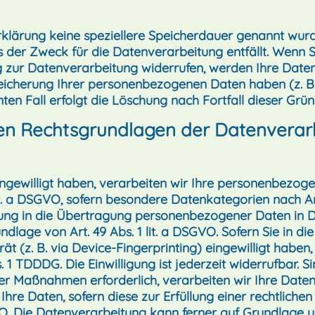
rklärung keine speziellere Speicherdauer genannt wurd
 der Zweck für die Datenverarbeitung entfällt. Wenn S
g zur Datenverarbeitung widerrufen, werden Ihre Daten
peicherung Ihrer personenbezogenen Daten haben (z. B.
ten Fall erfolgt die Löschung nach Fortfall dieser Grün
en Rechtsgrundlagen der Datenverarb
ingewilligt haben, verarbeiten wir Ihre personenbezog
2 lit. a DSGVO, sofern besondere Datenkategorien nach A
igung in die Übertragung personenbezogener Daten in Dr
age von Art. 49 Abs. 1 lit. a DSGVO. Sofern Sie in di
rät (z. B. via Device-Fingerprinting) eingewilligt haben
 1 TDDDG. Die Einwilligung ist jederzeit widerrufbar. S
r Maßnahmen erforderlich, verarbeiten wir Ihre Daten au
re Daten, sofern diese zur Erfüllung einer rechtlichen 
GVO. Die Datenverarbeitung kann ferner auf Grundlage 